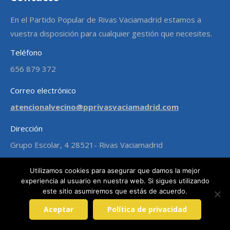
En el Partido Popular de Rivas Vaciamadrid estamos a
vuestra disposición para cualquier gestión que necesites.
Teléfono
656 879 372
Correo electrónico
atencionalvecino@pprivasvaciamadrid.com
Dirección
Grupo Escolar, 4 28521- Rivas Vaciamadrid
Encuéntranos en:
Utilizamos cookies para asegurar que damos la mejor
Facebook
X
YouTube
Instagram
experiencia al usuario en nuestra web. Si sigues utilizando
page
page
page
page
este sitio asumiremos que estás de acuerdo.
Últimas noticias
opens
opens
opens
opens
Aceptar
Política de privacidad
in
in
in
in
Solidaridad con Ucrania
new
new
new
new