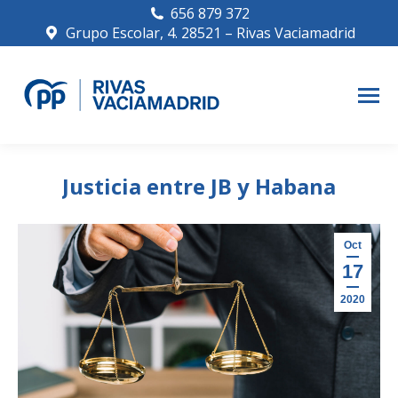
656 879 372
Grupo Escolar, 4. 28521 – Rivas Vaciamadrid
Justicia entre JB y Habana
Oct
17
2020