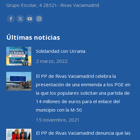
Grupo Escolar, 4 28521- Rivas Vaciamadrid
Encuéntranos en:
Facebook
X
YouTube
Instagram
page
page
page
page
Últimas noticias
opens
opens
opens
opens
in
in
in
in
Solidaridad con Ucrania
new
new
new
new
2 marzo, 2022
window
window
window
window
El PP de Rivas Vaciamadrid celebra la
presentación de una enmienda a los PGE en
la que los populares solicitan una partida de
14 millones de euros para el enlace del
municipio con la M-50
15 noviembre, 2021
El PP de Rivas Vaciamadrid denuncia que las