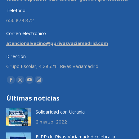
Teléfono
656 879 372
Correo electrónico
atencionalvecino@pprivasvaciamadrid.com
Dirección
Grupo Escolar, 4 28521- Rivas Vaciamadrid
Encuéntranos en:
Facebook
X
YouTube
Instagram
page
page
page
page
Últimas noticias
opens
opens
opens
opens
in
in
in
in
Solidaridad con Ucrania
new
new
new
new
2 marzo, 2022
window
window
window
window
El PP de Rivas Vaciamadrid celebra la